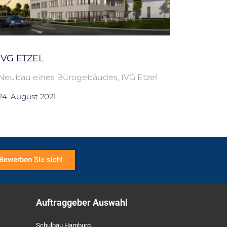
IVG ETZEL
Neubau eines Bürogebäudes, IVG Etzel
24. August 2021
Bewerben Sie sich!
Auftraggeber Auswahl
Schulbau Hamburg